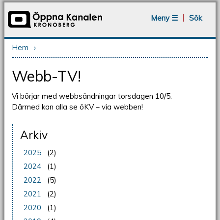
Jump to navigation
Meny ☰
Sök
Hem
›
Du är här
Webb-TV!
Vi börjar med webbsändningar torsdagen 10/5.
Därmed kan alla se öKV – via webben!
Arkiv
2025
(2)
2024
(1)
2022
(5)
2021
(2)
2020
(1)