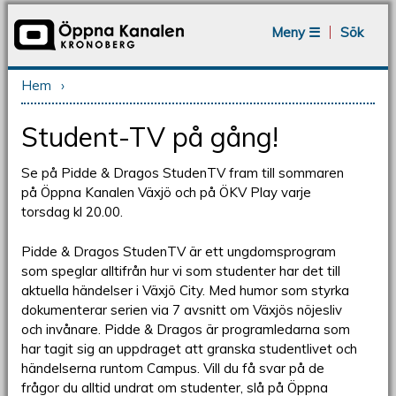
Jump to navigation
Meny ☰
Sök
Hem
›
Du är här
Student-TV på gång!
Se på Pidde & Dragos StudenTV fram till sommaren
på Öppna Kanalen Växjö och på ÖKV Play varje
torsdag kl 20.00.
Pidde & Dragos StudenTV är ett ungdomsprogram
som speglar alltifrån hur vi som studenter har det till
aktuella händelser i Växjö City. Med humor som styrka
dokumenterar serien via 7 avsnitt om Växjös nöjesliv
och invånare. Pidde & Dragos är programledarna som
har tagit sig an uppdraget att granska studentlivet och
händelserna runtom Campus. Vill du få svar på de
frågor du alltid undrat om studenter, slå på Öppna