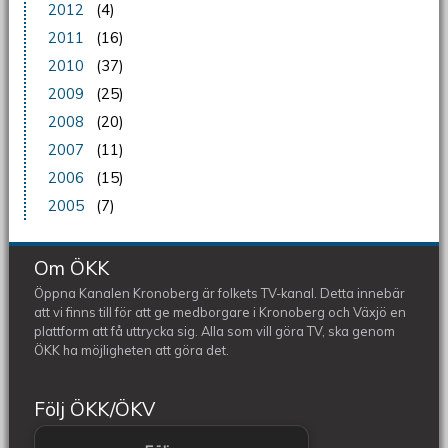
2012
(4)
2011
(16)
2010
(37)
2009
(25)
2008
(20)
2007
(11)
2006
(15)
2005
(7)
Om ÖKK
Öppna Kanalen Kronoberg är folkets TV-kanal. Detta innebär
att vi finns till för att ge medborgare i Kronoberg och Växjö en
plattform att få uttrycka sig. Alla som vill göra TV, ska genom
ÖKK ha möjligheten att göra det.
Följ ÖKK/ÖKV