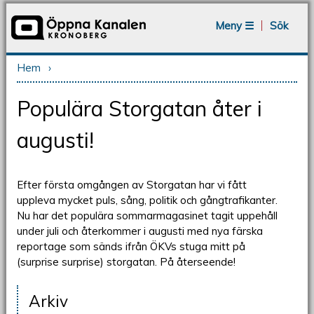
Jump to navigation
Meny ☰
Sök
Hem
›
Du är här
Populära Storgatan åter i
augusti!
Efter första omgången av Storgatan har vi fått
uppleva mycket puls, sång, politik och gångtrafikanter.
Nu har det populära sommarmagasinet tagit uppehåll
under juli och återkommer i augusti med nya färska
reportage som sänds ifrån ÖKVs stuga mitt på
(surprise surprise) storgatan. På återseende!
Arkiv