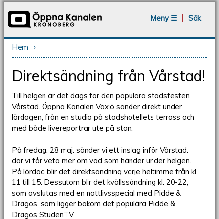
Jump to navigation
Meny ☰
Sök
Hem
›
Du är här
Direktsändning från Vårstad!
Till helgen är det dags för den populära stadsfesten
Vårstad. Öppna Kanalen Växjö sänder direkt under
lördagen, från en studio på stadshotellets terrass och
med både livereportrar ute på stan.
På fredag, 28 maj, sänder vi ett inslag inför Vårstad,
där vi får veta mer om vad som händer under helgen.
På lördag blir det direktsändning varje heltimme från kl.
11 till 15. Dessutom blir det kvällssändning kl. 20-22,
som avslutas med en nattlivsspecial med Pidde &
Dragos, som ligger bakom det populära Pidde &
Dragos StudenTV.