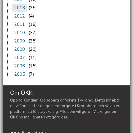
2013
(25)
2012
(4)
2011
(16)
2010
(37)
2009
(25)
2008
(20)
2007
(11)
2006
(15)
2005
(7)
Om ÖKK
Öppna Kanalen Kronoberg är folkets TV-kanal. Detta innebär
att vi finns till för att ge medborgare i Kronoberg och Växjö en
plattform att få uttrycka sig. Alla som vill göra TV, ska genom
ÖKK ha möjligheten att göra det.