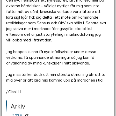
den nya hemsidan, ett nyhetsbrev, lärt mig leta filer på
externa hårddiskar – väldigt nyttigt för mig som inte
fattar nåt av sånt, kinesiska verkade vara lättare att
lära sig! Igår fick jag delta i ett möte om kommande
utbildningar som Sensus och ÖkV ska hålla i. Senare ska
jag skriva mer i marknadsföringssyfte, ska bli kul
eftersom det är just storytelling i marknadsföring jag
vill jobba med i framtiden.
Jag hoppas kunna få nya infallsvinklar under dessa
veckorna, få spännande utmaningar så jag kan få
användning av mina kunskaper i mitt skrivande.
Jag misstänker dock att min största utmaning blir att ta
mig över är att lära mig komma upp på morgonen i tid!
/ Cissi H.
Arkiv
2025
(2)