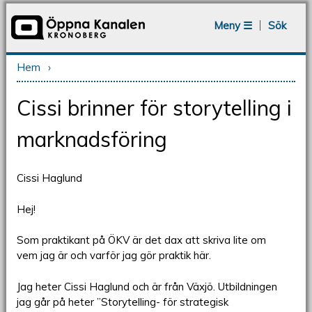
Jump to navigation
Meny ☰
Sök
Hem
›
Du är här
Cissi brinner för storytelling i
marknadsföring
Cissi Haglund
Hej!
Som praktikant på ÖKV är det dax att skriva lite om
vem jag är och varför jag gör praktik här.
Jag heter Cissi Haglund och är från Växjö. Utbildningen
jag går på heter ”Storytelling- för strategisk