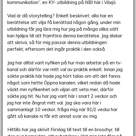
kommunikation”, en KY- utbildning på NBI här i Växjö.
Vad är då storytelling? Enkelt beskrivet; alla har en
berättelse att vilja få berättad någon gång, under min
utbildning får jag lära mig hur jag på många olika sätt
kan hjälpa till att framföra denna berättelse. Jag älskar
att skriva, så för mig passar denna utbildningen
perfekt, eftersom det ingår praktik i den också.
Jag har alltid varit nyfiken på hur man arbetar på en tv-
kanal och därför var mitt val av praktik enkelt. Innan jag
sökte praktik här hade jag hört talas om att det fanns
något som hette Öppna kanalen, vilket redan då hade
väckt min nyfikenhet och viljan att veta mer, därför
sökte jag hit. Nu har jag varit här i snart 2 veckor och
jag har inte ångrat mitt val. Jag ska vara här i
sammanlagt 10 veckor, fråga mig när 91/2 vecka har
gått så kanske ni får ett annat svar av mig
Hittills har jag skrivit förslag till text till en broschyr, till