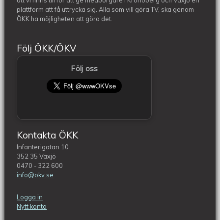
att vi finns till för att ge medborgare i Kronoberg och Växjö en
plattform att få uttrycka sig. Alla som vill göra TV, ska genom
ÖKK ha möjligheten att göra det.
Följ ÖKK/ÖKV
Följ oss
Kontakta ÖKK
Infanterigatan 10
352 35 Växjö
0470 - 322 600
info@okv.se
Logga in
Nytt konto