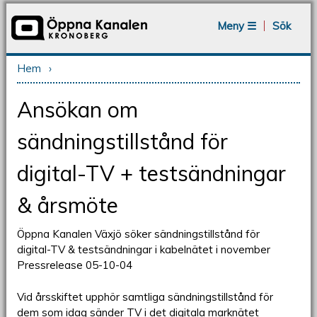
Jump to navigation
Meny ☰
Sök
Hem
›
Du är här
Ansökan om
sändningstillstånd för
digital-TV + testsändningar
& årsmöte
Öppna Kanalen Växjö söker sändningstillstånd för
digital-TV & testsändningar i kabelnätet i november
Pressrelease 05-10-04
Vid årsskiftet upphör samtliga sändningstillstånd för
dem som idag sänder TV i det digitala marknätet