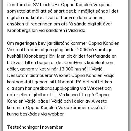
(förutom för SVT och UR). Öppna Kanalen Växjö har
som uttalat mål att så snart det blir möjligt sända i det
digitala marknätet. Därför har vi nu lämnat in en
ansökan till regeringen om att få sända digitalt över
Kronobergs län via sändaren i Vislanda.
Om regeringen beviljar tillstånd kommer Öppna Kanalen
Växjö att redan någon gång under 2006 nå samtliga
hushåll i Kronobergs län. Men dit är det fortfarande en
bit kvar. Till en början är det ComHems kabelnät som
gäller, genom vilket vi når 13 000 hushåll i Växjö.
Dessutom distribuerar Wexnet Öppna Kanalen Växjö
kostnadsfritt genom sitt fibernät. På det sättet kan
alla som har bredbandsuppkoppling via Wexnet och
dator eller digitalbox till TV:n kunna titta på Öppna
Kanalen Växjö, både i Växjö och i delar av Alvesta
kommun. Öppna Kanalen Växjö kommer också att
kunna beskådas via webben.
Testsändningar i november