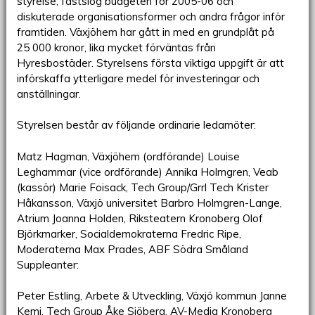
styrelse, fastslog budgeten för 2005-06 och
diskuterade organisationsformer och andra frågor inför
framtiden. Växjöhem har gått in med en grundplåt på
25 000 kronor, lika mycket förväntas från
Hyresbostäder. Styrelsens första viktiga uppgift är att
införskaffa ytterligare medel för investeringar och
anställningar.
Styrelsen består av följande ordinarie ledamöter:
Matz Hagman, Växjöhem (ordförande) Louise
Leghammar (vice ordförande) Annika Holmgren, Veab
(kassör) Marie Foisack, Tech Group/Grrl Tech Krister
Håkansson, Växjö universitet Barbro Holmgren-Lange,
Atrium Joanna Holden, Riksteatern Kronoberg Olof
Björkmarker, Socialdemokraterna Fredric Ripe,
Moderaterna Max Prades, ABF Södra Småland
Suppleanter:
Peter Estling, Arbete & Utveckling, Växjö kommun Janne
Kemi, Tech Group Åke Sjöberg, AV-Media Kronoberg