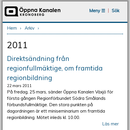
Jump to navigation
Meny ☰
Sök
Hem
›
Arkiv
›
Du är här
2011
Direktsändning från
regionfullmäktige, om framtida
regionbildning
22 mars 2011
På fredag, 25 mars, sänder Öppna Kanalen Växjö för
första gången Regionförbundet Södra Smålands
förbundsfullmäktige. Den stora punkten på
dagordningen är ett miniseminarium om framtida
regionbildning. Mötet inleds kl. 10.00.
Läs mer