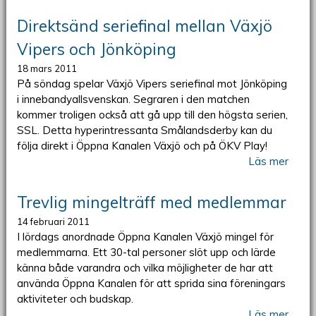
Direktsänd seriefinal mellan Växjö
Vipers och Jönköping
18 mars 2011
På söndag spelar Växjö Vipers seriefinal mot Jönköping
i innebandyallsvenskan. Segraren i den matchen
kommer troligen också att gå upp till den högsta serien,
SSL. Detta hyperintressanta Smålandsderby kan du
följa direkt i Öppna Kanalen Växjö och på ÖKV Play!
Läs mer
Trevlig mingelträff med medlemmar
14 februari 2011
I lördags anordnade Öppna Kanalen Växjö mingel för
medlemmarna. Ett 30-tal personer slöt upp och lärde
känna både varandra och vilka möjligheter de har att
använda Öppna Kanalen för att sprida sina föreningars
aktiviteter och budskap.
Läs mer