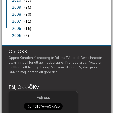
2010
(37)
2009
(25)
2008
(20)
2007
(11)
2006
(15)
2005
(7)
Om ÖKK
Öppna Kanalen Kronoberg är folkets TV-kanal. Detta innebär
att vi finns till för att ge medborgare i Kronoberg och Växjö en
plattform att få uttrycka sig. Alla som vill göra TV, ska genom
ÖKK ha möjligheten att göra det.
Följ ÖKK/ÖKV
Följ oss