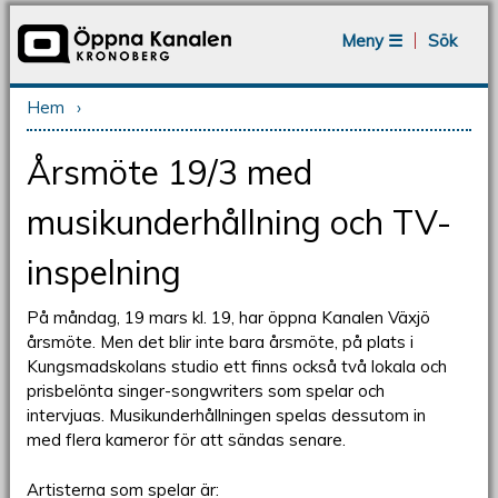
Jump to navigation
Meny ☰
Sök
Hem
›
Du är här
Årsmöte 19/3 med
musikunderhållning och TV-
inspelning
På måndag, 19 mars kl. 19, har öppna Kanalen Växjö
årsmöte. Men det blir inte bara årsmöte, på plats i
Kungsmadskolans studio ett finns också två lokala och
prisbelönta singer-songwriters som spelar och
intervjuas. Musikunderhållningen spelas dessutom in
med flera kameror för att sändas senare.
Artisterna som spelar är: