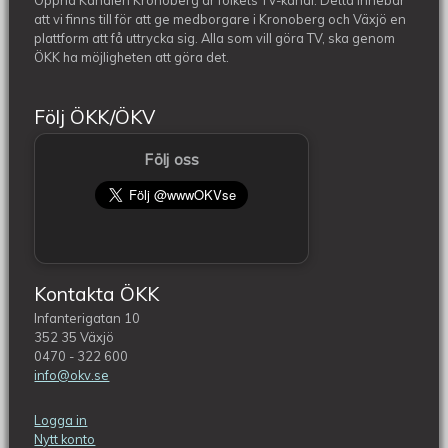
Öppna Kanalen Kronoberg är folkets TV-kanal. Detta innebär
att vi finns till för att ge medborgare i Kronoberg och Växjö en
plattform att få uttrycka sig. Alla som vill göra TV, ska genom
ÖKK ha möjligheten att göra det.
Följ ÖKK/ÖKV
Följ oss
Kontakta ÖKK
Infanterigatan 10
352 35 Växjö
0470 - 322 600
info@okv.se
Logga in
Nytt konto