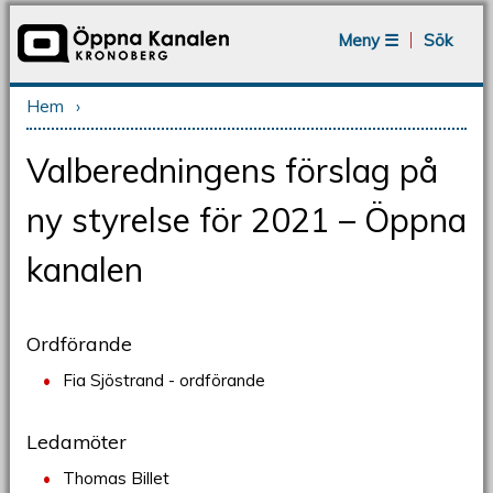
Jump to navigation
Meny ☰
Sök
Hem
›
Du är här
Valberedningens förslag på
ny styrelse för 2021 – Öppna
kanalen
Ordförande
Fia Sjöstrand - ordförande
Ledamöter
Thomas Billet