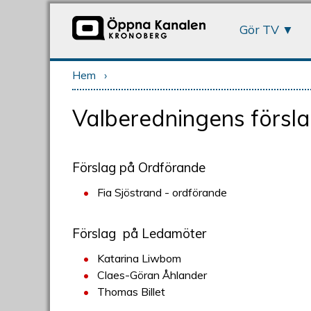
Gör TV
Hem
›
Du är här
Valberedningens försla
Förslag på Ordförande
Fia Sjöstrand - ordförande
Förslag på Ledamöter
Katarina Liwbom
Claes-Göran Åhlander
Thomas Billet