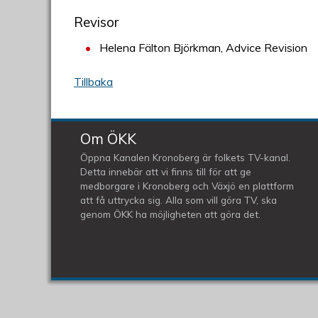
Revisor
Helena Fälton Björkman, Advice Revision
Tillbaka
Om ÖKK
Öppna Kanalen Kronoberg är folkets TV-kanal.
Detta innebär att vi finns till för att ge
medborgare i Kronoberg och Växjö en plattform
att få uttrycka sig. Alla som vill göra TV, ska
genom ÖKK ha möjligheten att göra det.