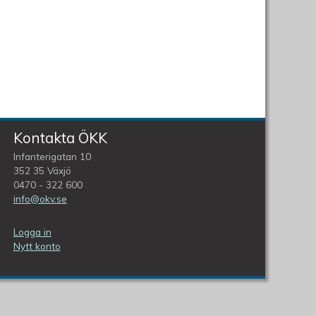
Kontakta ÖKK
Infanterigatan 10
352 35 Växjö
0470 - 322 600
info@okv.se
Logga in
Nytt konto