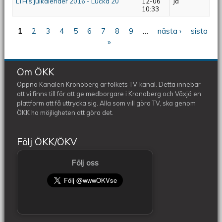
LTH:s julkalender 2016 - Lucka 20
12-06
Ja
10:33
1
2
3
4
5
6
7
8
9
…
nästa ›
sista
Sidor
»
Om ÖKK
Öppna Kanalen Kronoberg är folkets TV-kanal. Detta innebär
att vi finns till för att ge medborgare i Kronoberg och Växjö en
plattform att få uttrycka sig. Alla som vill göra TV, ska genom
ÖKK ha möjligheten att göra det.
Följ ÖKK/ÖKV
Följ oss