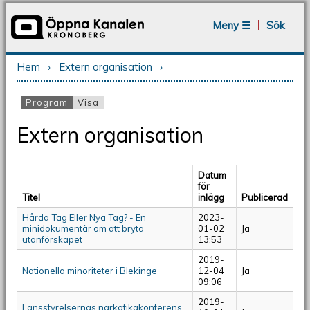
Jump to navigation
Meny ☰
Sök
Hem
›
Extern organisation
›
Du är här
Program
(aktiv flik)
Visa
Primära flikar
Extern organisation
Datum
för
Titel
inlägg
Publicerad
Hårda Tag Eller Nya Tag? - En
2023-
minidokumentär om att bryta
01-02
Ja
utanförskapet
13:53
2019-
Nationella minoriteter i Blekinge
12-04
Ja
09:06
2019-
Länsstyrelsernas narkotikakonferens