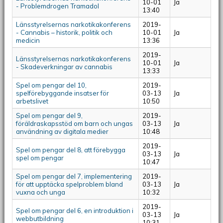
10-01
Ja
- Problemdrogen Tramadol
13:40
Länsstyrelsernas narkotikakonferens
2019-
- Cannabis – historik, politik och
10-01
Ja
medicin
13:36
2019-
Länsstyrelsernas narkotikakonferens
10-01
Ja
- Skadeverkningar av cannabis
13:33
Spel om pengar del 10,
2019-
spelförebyggande insatser för
03-13
Ja
arbetslivet
10:50
Spel om pengar del 9,
2019-
föräldraskapsstöd om barn och ungas
03-13
Ja
användning av digitala medier
10:48
2019-
Spel om pengar del 8, att förebygga
03-13
Ja
spel om pengar
10:47
Spel om pengar del 7, implementering
2019-
för att upptäcka spelproblem bland
03-13
Ja
vuxna och unga
10:32
2019-
Spel om pengar del 6, en introduktion i
03-13
Ja
webbutbildning
10:31