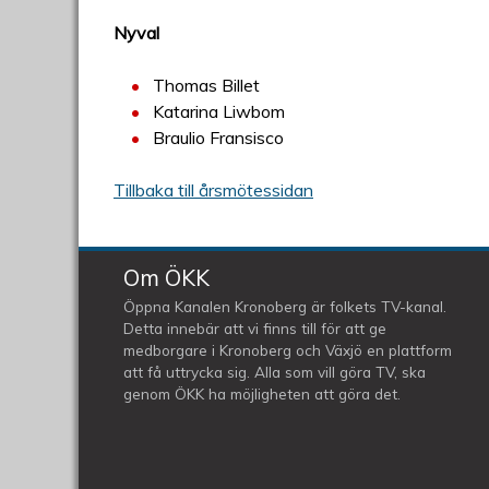
Nyval
Thomas Billet
Katarina Liwbom
Braulio Fransisco
Tillbaka till årsmötessidan
Om ÖKK
Öppna Kanalen Kronoberg är folkets TV-kanal.
Detta innebär att vi finns till för att ge
medborgare i Kronoberg och Växjö en plattform
att få uttrycka sig. Alla som vill göra TV, ska
genom ÖKK ha möjligheten att göra det.