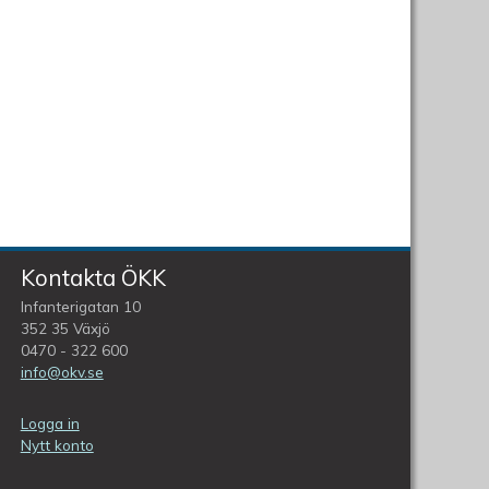
Kontakta ÖKK
Infanterigatan 10
352 35 Växjö
0470 - 322 600
info@okv.se
Logga in
Nytt konto