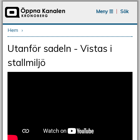
Jump to navigation
Meny ☰
Sök
Hem
›
Du är här
Utanför sadeln - Vistas i
stallmiljö