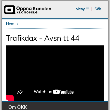
Jump to navigation
Meny ☰
Sök
Hem
›
Du är här
Trafikdax - Avsnitt 44
Om ÖKK