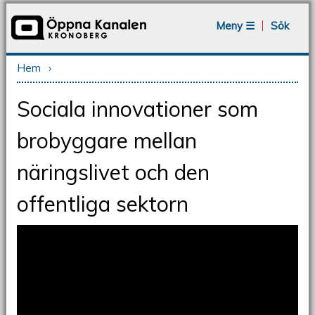
Jump to navigation
Meny ☰
Sök
Hem
›
Du är här
Sociala innovationer som
brobyggare mellan
näringslivet och den
offentliga sektorn