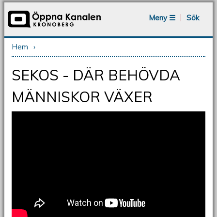
Jump to navigation
Meny ☰
Sök
Hem
›
Du är här
SEKOS - DÄR BEHÖVDA
MÄNNISKOR VÄXER