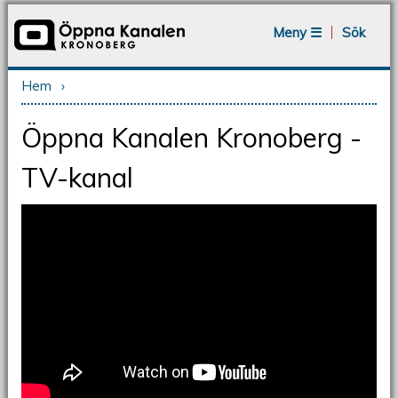
Jump to navigation
Meny ☰
Sök
Hem
›
Du är här
Öppna Kanalen Kronoberg -
TV-kanal