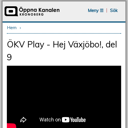
Jump to navigation
Meny ☰
Sök
Hem
›
Du är här
ÖKV Play - Hej Växjöbo!, del
9