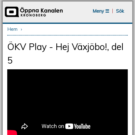
Jump to navigation
Meny ☰
Sök
Hem
›
Du är här
ÖKV Play - Hej Växjöbo!, del
5