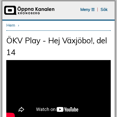
Jump to navigation
Meny ☰
Sök
Hem
›
Du är här
ÖKV Play - Hej Växjöbo!, del
14