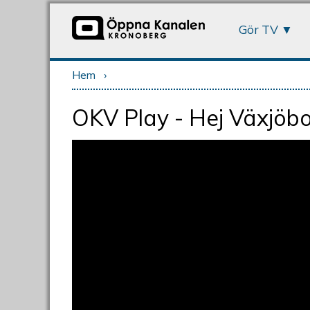
Gör TV
Hem
›
Du är här
OKV Play - Hej Växjöbo!