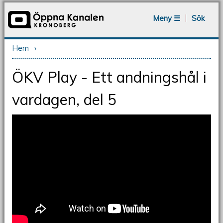
Jump to navigation
Meny ☰
Sök
Hem
›
Du är här
ÖKV Play - Ett andningshål i
vardagen, del 5