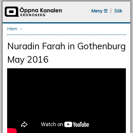
Jump to navigation
Meny ☰
Sök
Hem
›
Du är här
Nuradin Farah in Gothenburg
May 2016