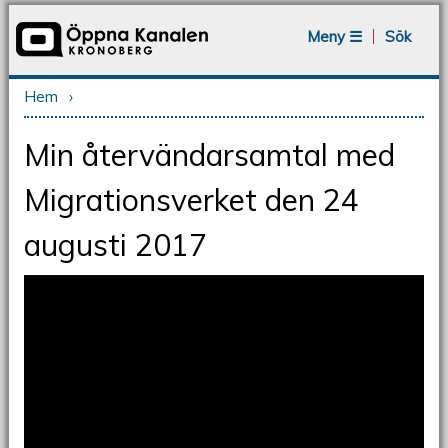
Jump to navigation
Meny ☰
Sök
Hem
›
Du är här
Min återvändarsamtal med
Migrationsverket den 24
augusti 2017