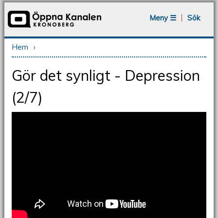
Jump to navigation
Meny ☰
Sök
Hem
›
Du är här
Gör det synligt - Depression
(2/7)