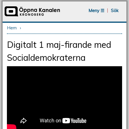
Jump to navigation
Meny ☰
Sök
Hem
›
Du är här
Digitalt 1 maj-firande med
Socialdemokraterna