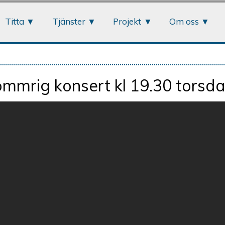
Jump to navigation
Titta
Tjänster
Projekt
Om oss
mmrig konsert kl 19.30 torsda