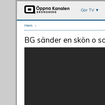
Gör TV
Hem
›
Du är här
BG sänder en skön o so