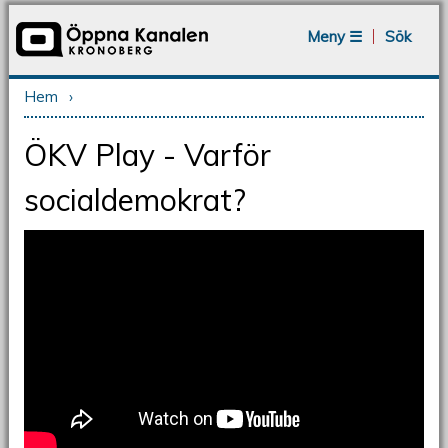
Jump to navigation
Meny ☰
Sök
Hem
›
Du är här
ÖKV Play - Varför
socialdemokrat?