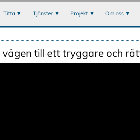
Jump to navigation
Titta
Tjänster
Projekt
Om oss
 vägen till ett tryggare och rä