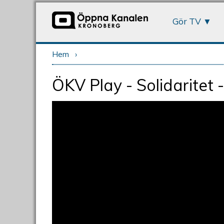
Gör TV
Hem
›
Du är här
ÖKV Play - Solidaritet -