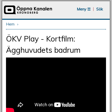
Jump to navigation
Meny ☰
Sök
Hem
›
Du är här
ÖKV Play - Kortfilm:
Ägghuvudets badrum