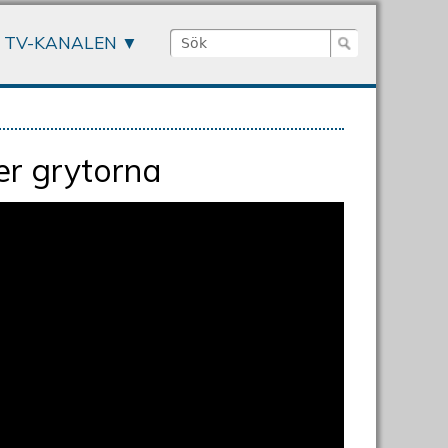
Sök
TV-KANALEN
Sökformulär
er grytorna