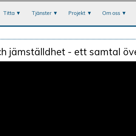
Jump to navigation
Titta
Tjänster
Projekt
Om oss
h jämställdhet - ett samtal öv