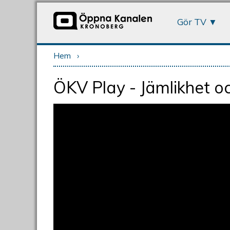
Gör TV
Hem
›
Du är här
ÖKV Play - Jämlikhet oc