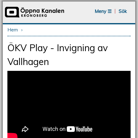
Jump to navigation
Meny ☰
Sök
Hem
›
Du är här
ÖKV Play - Invigning av
Vallhagen