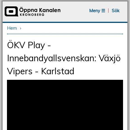
Jump to navigation
Meny ☰
Sök
Hem
›
Du är här
ÖKV Play -
Innebandyallsvenskan: Växjö
Vipers - Karlstad