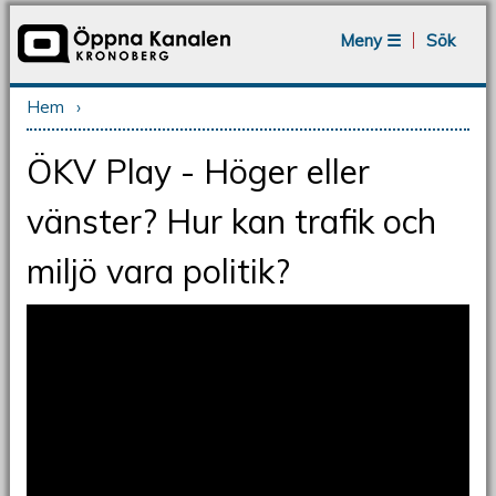
Jump to navigation
Meny ☰
Sök
Hem
›
Du är här
ÖKV Play - Höger eller
vänster? Hur kan trafik och
miljö vara politik?