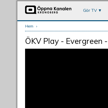
Gör TV
Hem
›
Du är här
ÖKV Play - Evergreen -