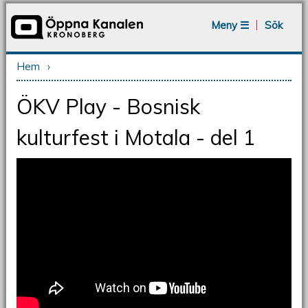
Jump to navigation
Meny ☰
Sök
Hem
›
Du är här
ÖKV Play - Bosnisk
kulturfest i Motala - del 1