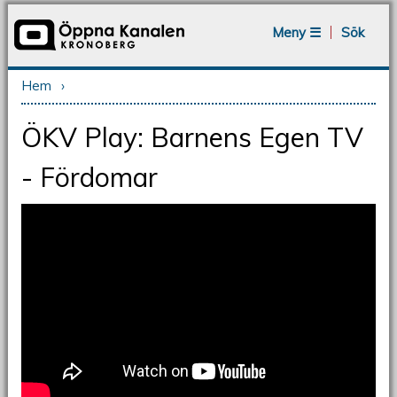
Jump to navigation
Meny ☰
Sök
Hem
›
Du är här
ÖKV Play: Barnens Egen TV
- Fördomar