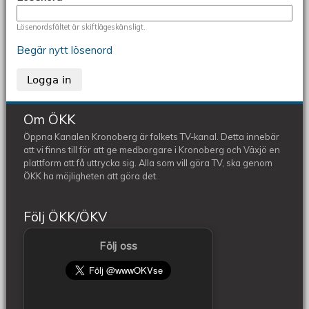
Lösenordsfältet är skiftlägeskänsligt.
Begär nytt lösenord
Om ÖKK
Öppna Kanalen Kronoberg är folkets TV-kanal. Detta innebär
att vi finns till för att ge medborgare i Kronoberg och Växjö en
plattform att få uttrycka sig. Alla som vill göra TV, ska genom
ÖKK ha möjligheten att göra det.
Följ ÖKK/ÖKV
Följ oss