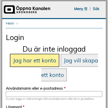
Jump to navigation
Meny ☰
Sök
Hem
›
Du är här
Login
Du är inte inloggad
Jag har ett konto
Jag vill skapa
ett konto
Användarnamn eller e-postadress
*
Du kan logga in med antingen ditt användarnamn eller din e-postadress.
Lösenord
*