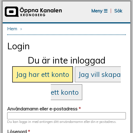
Jump to navigation
Meny ☰
Sök
Hem
›
Du är här
Login
Du är inte inloggad
Jag har ett konto
Jag vill skapa
ett konto
Användarnamn eller e-postadress
*
Du kan logga in med antingen ditt användarnamn eller din e-postadress.
Lösenord
*