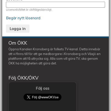
Lösenordsfältet är skiftlägeskänsligt.
Begär nytt lösenord
Om ÖKK
Öppna Kanalen Kronoberg är folkets TV-kanal. Detta innebär
att vi finns till för att ge medborgare i Kronoberg och Växjö en
plattform att få uttrycka sig. Alla som vill göra TV, ska genom
ÖKK ha möjligheten att göra det.
Följ ÖKK/ÖKV
Följ oss