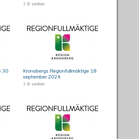
1 år
sedan
2024
fullmäktige 30 oktober 2024
Kronobergs
regionfullmäktige 18
september 2024
e 30
Kronobergs Regionfullmäktige 18
september 2024
1 år
sedan
ullmäktige 10 april 2024
Kronobergs
regionfullmäktige 28
februari 2024