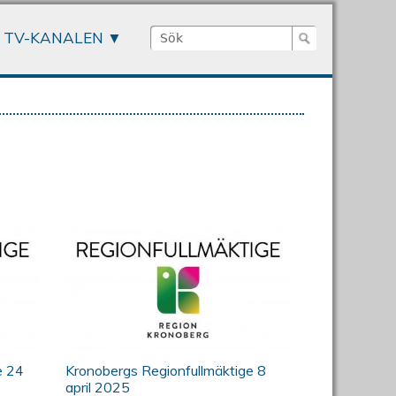
Sök
TV-KANALEN
Sökformulär
ullmäktige 24 april 2025
Kronobergs
regionfullmäktige 8 april
2025
e 24
Kronobergs Regionfullmäktige 8
april 2025